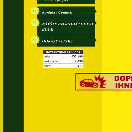
Kontakt / Contacts
NÁVŠTĚVNÍ KNIHA / GUEST
BOOK
ODKAZY / LINKS
NÁVŠTĚVNÍKŮ STRÁNKY
celkem
459 196
tento týden
2 439
dnes
417