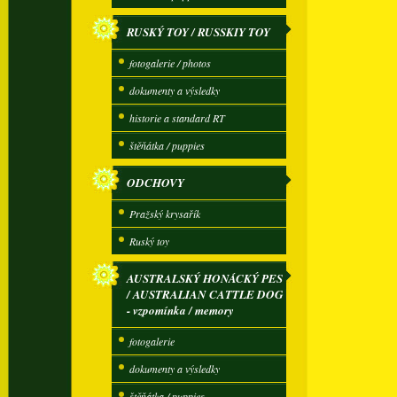
RUSKÝ TOY / RUSSKIY TOY
fotogalerie / photos
dokumenty a výsledky
historie a standard RT
štěňátka / puppies
ODCHOVY
Pražský krysařík
Ruský toy
AUSTRALSKÝ HONÁCKÝ PES
/ AUSTRALIAN CATTLE DOG
- vzpomínka / memory
fotogalerie
dokumenty a výsledky
štěňátka / puppies