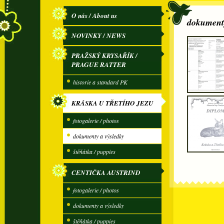
O nás / About us
dokumenty
NOVINKY / NEWS
PRAŽSKÝ KRYSAŘÍK /
PRAGUE RATTER
historie a standard PK
KRÁSKA U TŘETÍHO JEZU
fotogalerie / photos
dokumenty a výsledky
štěňátka / puppies
CENTIČKA AUSTRIND
fotogalerie / photos
dokumenty a výsledky
štěňátka / puppies