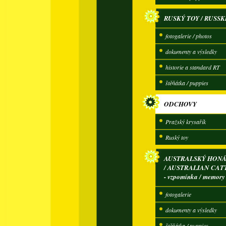
RUSKÝ TOY / RUSSK
fotogalerie / photos
dokumenty a výsledky
historie a standard RT
štěňátka / puppies
ODCHOVY
Pražský krysařík
Ruský toy
AUSTRALSKÝ HONÁ
/ AUSTRALIAN CAT
- vzpomínka / memory
fotogalerie
dokumenty a výsledky
štěňátka / puppies