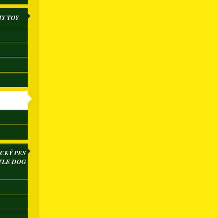
IY TOY
CKÝ PES
TLE DOG